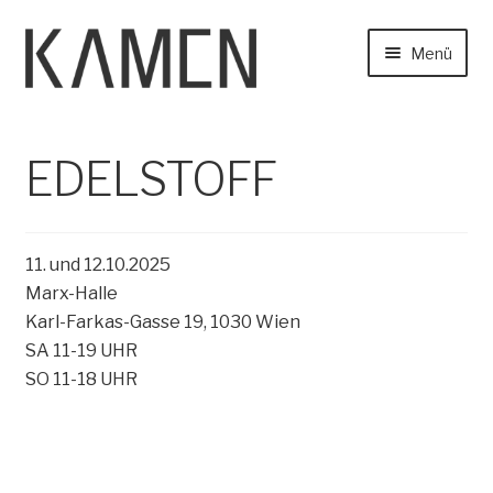
Zur
Zum
Menü
Navigation
Inhalt
springen
springen
Home
EDELSTOFF
Start
News
EDELSTOFF
Find Us
About
11. und 12.10.2025
Unter
Marx-Halle
Collection
auskla
Karl-Farkas-Gasse 19, 1030 Wien
SA 11-19 UHR
Contact
SO 11-18 UHR
Unter
Online Shop
auskla