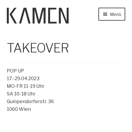
Zur
Zum
Menü
Navigation
Inhalt
springen
springen
Home
TAKEOVER
Start
News
TAKEOVER
Find Us
About
POP UP
Unter
17.-29.04.2023
Collection
auskla
MO-FR 11-19 Uhr
SA 10-18 Uhr
Contact
Gumpendorferstr. 36
1060 Wien
Unter
Online Shop
auskla